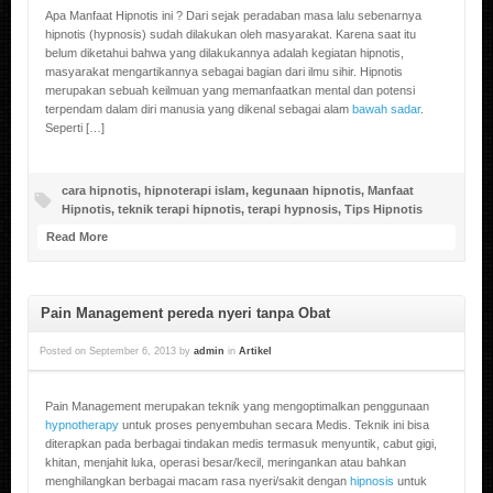
Apa Manfaat Hipnotis ini ? Dari sejak peradaban masa lalu sebenarnya
hipnotis (hypnosis) sudah dilakukan oleh masyarakat. Karena saat itu
belum diketahui bahwa yang dilakukannya adalah kegiatan hipnotis,
masyarakat mengartikannya sebagai bagian dari ilmu sihir. Hipnotis
merupakan sebuah keilmuan yang memanfaatkan mental dan potensi
terpendam dalam diri manusia yang dikenal sebagai alam
bawah sadar
.
Seperti […]
cara hipnotis
,
hipnoterapi islam
,
kegunaan hipnotis
,
Manfaat
Hipnotis
,
teknik terapi hipnotis
,
terapi hypnosis
,
Tips Hipnotis
Read More
Pain Management pereda nyeri tanpa Obat
Posted on
September 6, 2013
by
admin
in
Artikel
Pain Management merupakan teknik yang mengoptimalkan penggunaan
hypnotherapy
untuk proses penyembuhan secara Medis. Teknik ini bisa
diterapkan pada berbagai tindakan medis termasuk menyuntik, cabut gigi,
khitan, menjahit luka, operasi besar/kecil, meringankan atau bahkan
menghilangkan berbagai macam rasa nyeri/sakit dengan
hipnosis
untuk