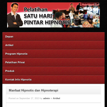
Depan
Artikel
Program Hipnotis
Pelatihan Privat
Produk
Kontak Info Hipnotis
Manfaat Hipnotis dan Hipnoterapi
Posted on
September 17, 2013
by
admin
in
Artikel