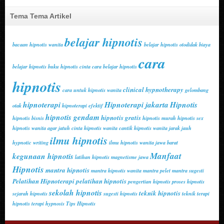
Tema Tema Artikel
belajar hipnotis
bacaan hipnotis wanita
belajar hipnotis otodidak
biaya
cara
belajar hipnotis
buku hipnotis cinta
cara belajar hipnotis
hipnotis
clinical hypnotherapy
cara untuk hipnotis wanita
gelombang
hipnoterapi
Hipnoterapi jakarta
Hipnotis
otak
hipnoterapi efektif
hipnotis gendam
hipnotis gratis
hipnotis bisnis
hipnotis murah
hipnotis sex
hipnotis wanita agar jatuh cinta
hipnotis wanita cantik
hipnotis wanita jarak jauh
ilmu hipnotis
hypnotic writing
ilmu hipnotis wanita
jawa barat
Manfaat
kegunaan hipnotis
latihan hipnotis
magnetisme jawa
Hipnotis
mantra hipnotis
mantra hipnotis wanita
mantra pelet
mantra sugesti
Pelatihan Hipnoterapi
pelatihan hipnotis
pengertian hipnotis
proses hipnotis
sekolah hipnotis
teknik hipnotis
sejarah hipnotis
sugesti hipnotis
teknik terapi
hipnotis
terapi hypnosis
Tips Hipnotis