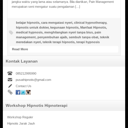
jangka waktu yang lama atau selamanya. Bila diartikan, Pain Management
merupakan seni mengatur suatu pengalaman […]
belajar hipnotis
,
cara mengatasi nyeri
,
clinical hypnotherapy
,
hipnotis untuk dokter
,
kegunaan hipnotis
,
Manfaat Hipnotis
,
medical hypnosis
,
menghilangkan nyeri tanpa bius
,
pain
management
,
penyembuhan ajaib
,
sembuh tanpa obat
,
teknik
meredakan nyeri
,
teknik terapi hipnotis
,
terapi hypnosis
Read More
Kontak Layanan
085212995990
pusathipnotis@gmail.com
Contact Us
Workshop Hipnotis Hipnoterapi
Workshop Reguler
Hipnotis Jarak Jauh