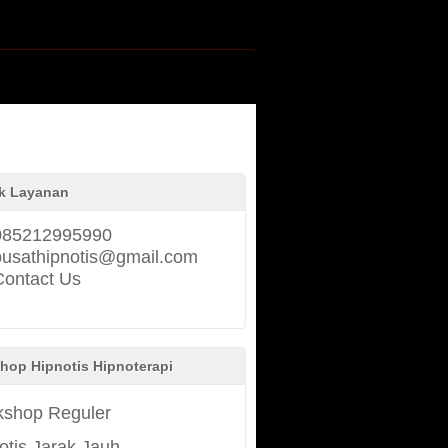
k Layanan
085212995990
pusathipnotis@gmail.com
Contact Us
hop Hipnotis Hipnoterapi
shop Reguler
otis Jarak Jauh