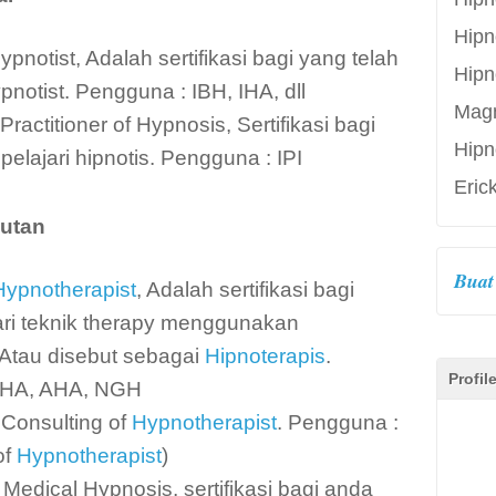
Hipn
pnotist, Adalah sertifikasi bagi yang telah
Hipn
pnotist. Pengguna : IBH, IHA, dll
Mag
ractitioner of Hypnosis, Sertifikasi bagi
Hipn
lajari hipnotis. Pengguna : IPI
Eric
jutan
Buat 
Hypnotherapist
, Adalah sertifikasi bagi
ri teknik therapy menggunakan
 Atau disebut sebagai
Hipnoterapis
.
Profil
 IHA, AHA, NGH
 Consulting of
Hypnotherapist
. Pengguna :
of
Hypnotherapist
)
Medical Hypnosis, sertifikasi bagi anda