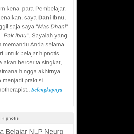
m kenal para Pembelajar.
kenalkan, saya
Dani Ibnu
.
gil saja saya "
Mas Dhani
"
 "
Pak Ibnu
". Sayalah yang
n memandu Anda selama
ri untuk belajar hipnotis.
 akan bercerita singkat,
aimana hingga akhirnya
 menjadi praktisi
Selengkapnya
otherapist..
l Hipnotis
a Belajar NLP Neuro