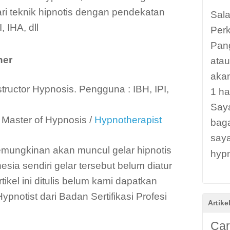
ri teknik hipnotis dengan pendekatan
Sala
 IHA, dll
Per
Pang
ner
atau
aka
structor Hypnosis. Pengguna : IBH, IPI,
1 ha
Saya
 Master of Hypnosis /
Hypnotherapist
bag
saya
mungkinan akan muncul gelar hipnotis
hypn
esia sendiri gelar tersebut belum diatur
ikel ini ditulis belum kami dapatkan
ypnotist dari Badan Sertifikasi Profesi
Artike
Car