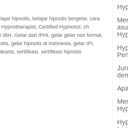
Hyp
lajar hipnotis
,
belajar hipnotis bergelar
,
cara
Men
as
d Hypnotherapist
,
Certified Hypnotist
,
ch
Hyp
i IBH
,
Gelar dari IPHI
,
gelar gelar non formal
,
otis
,
gelar hipnotis di indonesia
,
gelar IPI
,
Hyp
akarta
,
sertifikasi
,
sertifikasi hipnotis
Pen
Jur
den
Apa
Men
Hyp
Hyp