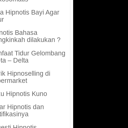
a Hipnotis Bayi Agar
ur
notis Bahasa
gkinkah dilakukan ?
faat Tidur Gelombang
ta – Delta
rik Hipnoselling di
ermarket
u Hipnotis Kuno
ar Hipnotis dan
tifikasinya
esti Hipnotis