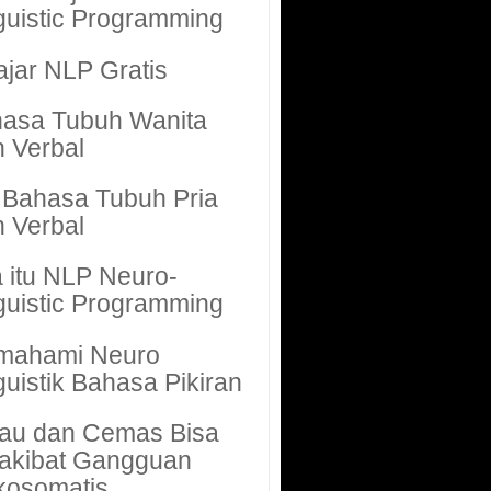
guistic Programming
ajar NLP Gratis
asa Tubuh Wanita
 Verbal
i Bahasa Tubuh Pria
 Verbal
 itu NLP Neuro-
guistic Programming
mahami Neuro
guistik Bahasa Pikiran
au dan Cemas Bisa
akibat Gangguan
kosomatis