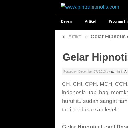
Depan
Artikel
Program Hi
»
Artikel
»
Gelar Hipnotis 
Gelar Hipnoti
Posted on
December 27, 2013
by
admin
in
Ar
CH, CHt, CPH, MCH, CCH, 
indonesia, tapi bagi mer
huruf itu sudah sangat famil
tadi berdasarkan level :
Gelar Hipnotis Level Das