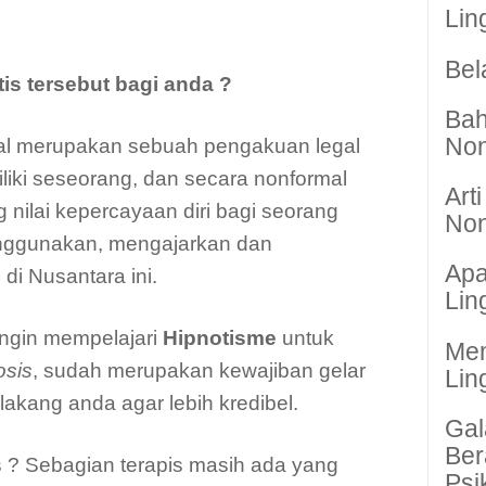
Lin
Bel
is tersebut bagi anda ?
Bah
Non
mal merupakan sebuah pengakuan legal
miliki seseorang, dan secara nonformal
Art
 nilai kepercayaan diri bagi seorang
Non
menggunakan, mengajarkan dan
Apa
di Nusantara ini.
Lin
ingin mempelajari
Hipnotisme
untuk
Me
sis
, sudah merupakan kewajiban gelar
Lin
elakang anda agar lebih kredibel.
Gal
Ber
 ? Sebagian terapis masih ada yang
Psi