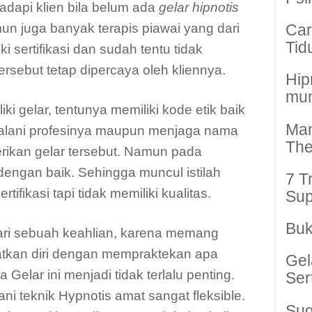
adapi klien bila belum ada
gelar hipnotis
n juga banyak terapis piawai yang dari
Car
Tid
ki sertifikasi dan sudah tentu tidak
tersebut tetap dipercaya oleh kliennya.
Hip
mun
ki gelar, tentunya memiliki kode etik baik
Man
jalani profesinya maupun menjaga nama
The
ikan gelar tersebut. Namun pada
 dengan baik. Sehingga muncul istilah
7 T
ertifikasi tapi tidak memiliki kualitas.
Sup
Buk
ri sebuah keahlian, karena memang
tkan diri dengan mempraktekan apa
Gel
 Gelar ini menjadi tidak terlalu penting.
Ser
i teknik Hypnotis amat sangat fleksible.
Sug