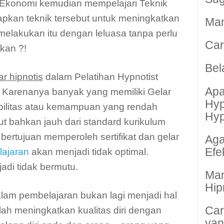
a Ekonomi kemudian mempelajari Teknik
apkan teknik tersebut untuk meningkatkan
Man
melakukan itu dengan leluasa tanpa perlu
Car
kan ?!
Bel
ar hipnotis
dalam Pelatihan Hypnotist
Apa
 Karenanya banyak yang memiliki Gelar
Hyp
bilitas atau kemampuan yang rendah
Hyp
t bahkan jauh dari standard kurikulum
 bertujuan memperoleh sertifikat dan gelar
Aga
Efek
ajaran
akan menjadi tidak optimal.
adi tidak bermutu.
Man
Hip
dalam pembelajaran bukan lagi menjadi hal
Car
lah meningkatkan kualitas diri dengan
yan