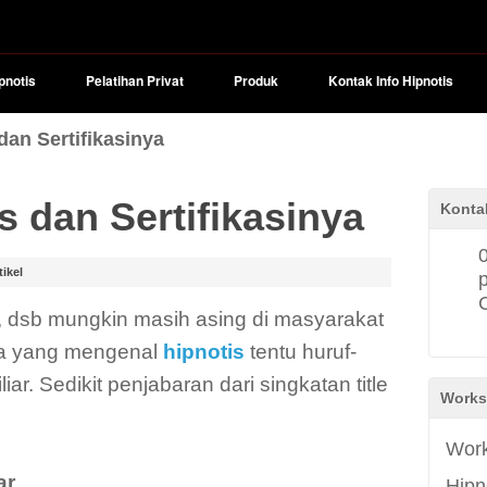
pnotis
Pelatihan Privat
Produk
Kontak Info Hipnotis
dan Sertifikasinya
s dan Sertifikasinya
Konta
tikel
dsb mungkin masih asing di masyarakat
eka yang mengenal
hipnotis
tentu huruf-
iar. Sedikit penjabaran dari singkatan title
Works
Work
ar
Hipn