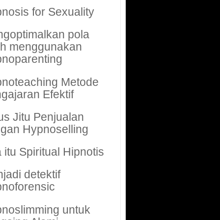
nosis for Sexuality
goptimalkan pola
uh menggunakan
noparenting
noteaching Metode
gajaran Efektif
us Jitu Penjualan
gan Hypnoselling
 itu Spiritual Hipnotis
jadi detektif
noforensic
noslimming untuk