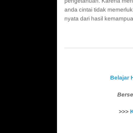
pengetahuan. Karena meno
anda cintai tidak memerlu
nyata dari hasil kemampu
Belajar 
Berse
>>>
K