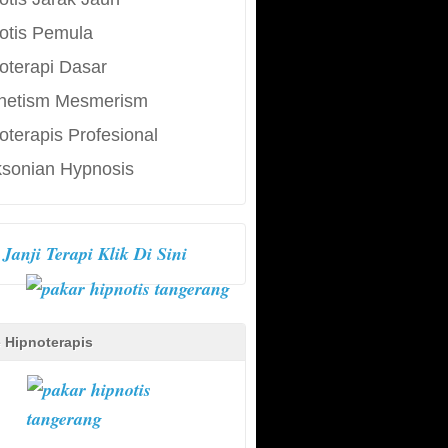
otis Pemula
oterapi Dasar
netism Mesmerism
oterapis Profesional
ksonian Hypnosis
Janji Terapi Klik Di Sini
e Hipnoterapis