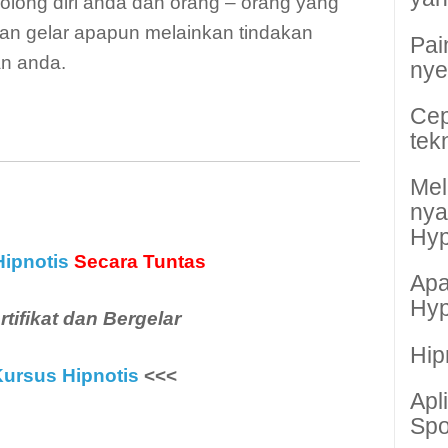
long diri anda dan orang – orang yang
kan gelar apapun melainkan tindakan
Pai
an anda.
nye
Cep
tek
Mel
ny
Hyp
Hipnotis
Secara Tuntas
Apa
Hyp
rtifikat dan Bergelar
Hip
ursus Hipnotis
<<<
Apl
Spo