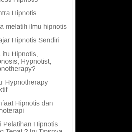
tra Hipnotis
a melatih ilmu hipnotis
ajar Hipnotis Sendiri
 itu Hipnotis,
nosis, Hypnotist,
notherapy?
r Hypnotherapy
tif
faat Hipnotis dan
noterapi
i Pelatihan Hipnotis
g Tepat ? Ini Tipsnya