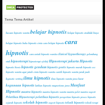
Tema Tema Artikel
belajar hipnotis
bacaan hipnotis wanita
belajar hipnotis otodidak
biaya
cara
belajar hipnotis
buku hipnotis cinta
cara belajar hipnotis
hipnotis
clinical hypnotherapy
cara untuk hipnotis wanita
gelombang
hipnoterapi
Hipnoterapi jakarta
Hipnotis
otak
hipnoterapi efektif
hipnotis gendam
hipnotis gratis
hipnotis bisnis
hipnotis murah
hipnotis sex
hipnotis wanita agar jatuh cinta
hipnotis wanita cantik
hipnotis wanita jarak jauh
ilmu hipnotis
hypnotic writing
ilmu hipnotis wanita
jawa barat
Manfaat
kegunaan hipnotis
latihan hipnotis
magnetisme jawa
Hipnotis
mantra hipnotis
mantra hipnotis wanita
mantra pelet
mantra sugesti
Pelatihan Hipnoterapi
pelatihan hipnotis
pengertian hipnotis
proses hipnotis
sekolah hipnotis
teknik hipnotis
sejarah hipnotis
sugesti hipnotis
teknik terapi