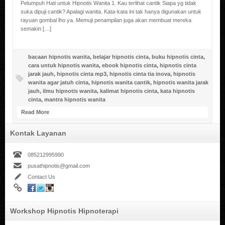
Pelumpuh Hati untuk Hipnotis Wanita 1. Kau terlihat cantik Siapa yg tidak
suka dipuji cantik? Apalagi wanita. Kata-kata ini tak hanya digunakan untuk
rayuan gombal lho ya. Memuji penampilan juga akan membuat mereka
semakin […]
bacaan hipnotis wanita
,
belajar hipnotis cinta
,
buku hipnotis cinta
,
cara untuk hipnotis wanita
,
ebook hipnotis cinta
,
hipnotis cinta
jarak jauh
,
hipnotis cinta mp3
,
hipnotis cinta tia inova
,
hipnotis
wanita agar jatuh cinta
,
hipnotis wanita cantik
,
hipnotis wanita jarak
jauh
,
ilmu hipnotis wanita
,
kalimat hipnotis cinta
,
kata hipnotis
cinta
,
mantra hipnotis wanita
Read More
Kontak Layanan
085212995990
pusathipnotis@gmail.com
Contact Us
Workshop Hipnotis Hipnoterapi