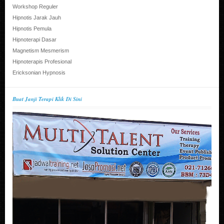
Workshop Reguler
Hipnotis Jarak Jauh
Hipnotis Pemula
Hipnoterapi Dasar
Magnetism Mesmerism
Hipnoterapis Profesional
Ericksonian Hypnosis
Buat Janji Terapi Klik Di Sini