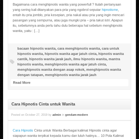
Bagaimana cara menghipnotis wanita yang powerfull ? Itulah pertanyaan
yang sering kali ditanyakan para pria yang ngobrol seputar
hipnotisme
,
entah itu pria jomblo, pria kesepian, pria nakal atau pria yang ingin mencari
pasangan yang sempurna, atau juga mungki pria – pria takut istri. Apapun
itu, sebelumnya anda perlu tahu dulu beberapa hal sebelum menghipnotis
wanita, yaitu : […]
bacaan hipnotis wanita
,
cara menghipnotis wanita
,
cara untuk
hipnotis wanita
,
hipnotis wanita agar jatuh cinta
,
hipnotis wanita
cantik
,
hipnotis wanita jarak jauh
,
ilmu hipnotis wanita
,
mantra
hipnotis wanita
,
menghipnotis wanita agar jatuh cinta
,
menghipnotis wanita dengan asap rokok
,
menghipnotis wanita
dengan tatapan
,
menghipnotis wanita jarak jauh
Read More
Cara Hipnotis Cinta untuk Wanita
Posted on
October 27, 2019
by
admin
in
gendam-modern
Cara Hipnotis
Cinta untuk Wanita Berbagai kalimat Hipnotis cinta agar
siapapun wanita terpikat kepada kamu dan luluh hatinya… 10 Pola Kalimat