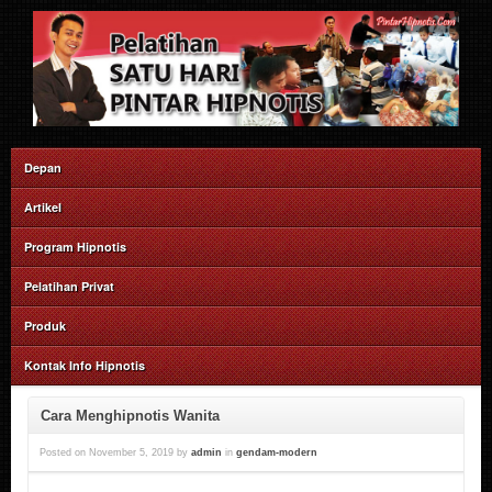
Depan
Artikel
Program Hipnotis
Pelatihan Privat
Produk
Kontak Info Hipnotis
Cara Menghipnotis Wanita
Posted on
November 5, 2019
by
admin
in
gendam-modern