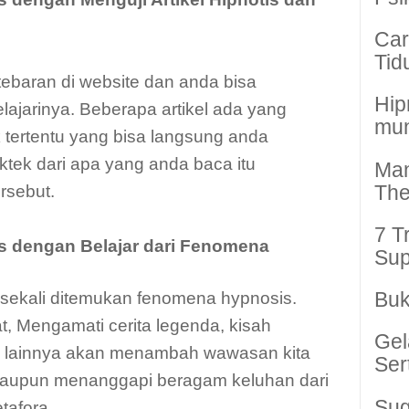
Car
Tid
ebaran di website dan anda bisa
Hip
jarinya. Beberapa artikel ada yang
mun
tertentu yang bisa langsung anda
ktek dari apa yang anda baca itu
Man
The
ersebut.
7 T
is dengan Belajar dari Fenomena
Sup
Buk
sekali ditemukan fenomena hypnosis.
, Mengamati cerita legenda, kisah
Gel
 lainnya akan menambah wawasan kita
Ser
aupun menanggapi beragam keluhan dari
Sug
tafora.