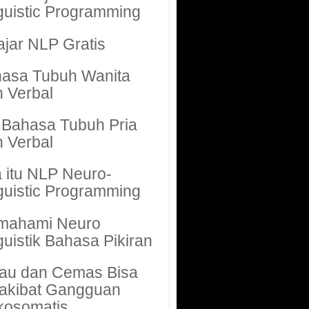
guistic Programming
ajar NLP Gratis
asa Tubuh Wanita
 Verbal
i Bahasa Tubuh Pria
 Verbal
 itu NLP Neuro-
guistic Programming
mahami Neuro
guistik Bahasa Pikiran
au dan Cemas Bisa
akibat Gangguan
kosomatis