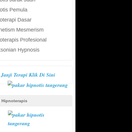
otis Pemula
oterapi Dasar
netism Mesmerism
oterapis Profesional
ksonian Hypnosis
Janji Terapi Klik Di Sini
e Hipnoterapis