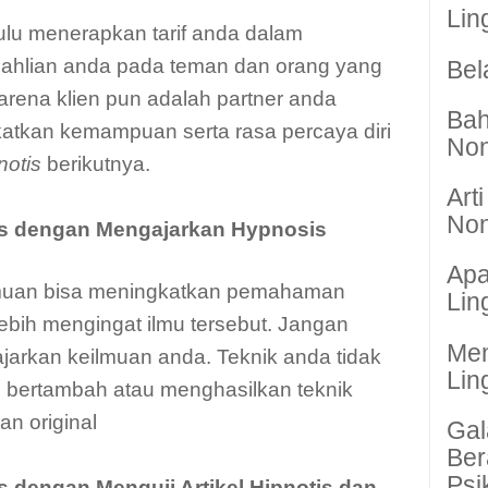
Lin
lu menerapkan tarif anda dalam
ahlian anda pada teman dan orang yang
Bel
ena klien pun adalah partner anda
Bah
atkan kemampuan serta rasa percaya diri
Non
notis
berikutnya.
Art
Non
tis dengan Mengajarkan Hypnosis
Apa
muan bisa meningkatkan pemahaman
Lin
ebih mengingat ilmu tersebut. Jangan
Me
ajarkan keilmuan anda. Teknik anda tidak
Lin
 bertambah atau menghasilkan teknik
an original
Gal
Ber
Psi
is dengan Menguji Artikel Hipnotis dan