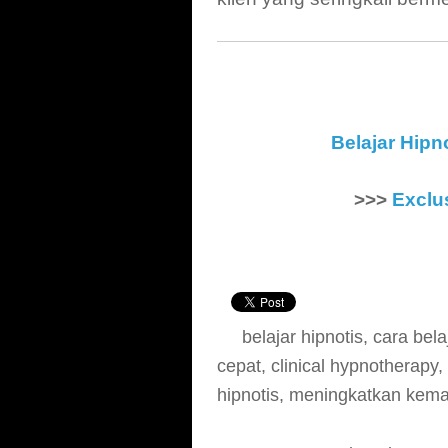
Belajar Hipn
>>>
Exclu
belajar hipnotis
,
cara bela
cepat
,
clinical hypnotherapy
,
hipnotis
,
meningkatkan kema