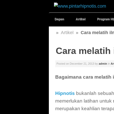
Depan
Artikel
Program Hi
»
Artikel
»
Cara melatih il
Cara melatih 
Posted on
December 21, 2013
by
admin
in
Ar
Bagaimana cara melatih i
Hipnotis
bukanlah sebuah
memerlukan latihan untuk 
merupakan keahlian terap