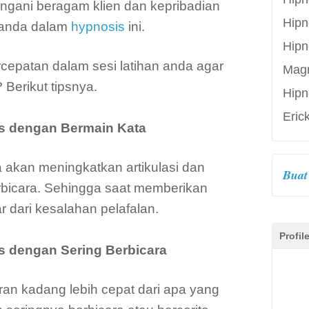
gani beragam klien dan kepribadian
Hipn
 anda dalam
hypnosis
ini.
Hipn
epatan dalam sesi latihan anda agar
Mag
? Berikut tipsnya.
Hipn
Eric
is dengan Bermain Kata
 akan meningkatkan artikulasi dan
Buat 
rbicara. Sehingga saat memberikan
r dari kesalahan pelafalan.
Profil
is dengan Sering Berbicara
an kadang lebih cepat dari apa yang