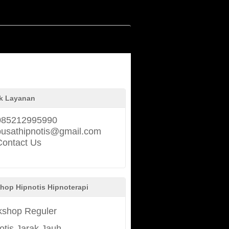
k Layanan
085212995990
pusathipnotis@gmail.com
Contact Us
hop Hipnotis Hipnoterapi
shop Reguler
otis Jarak Jauh