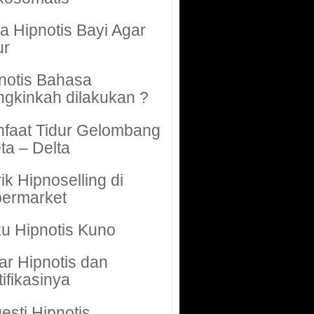
a Hipnotis Bayi Agar
ur
notis Bahasa
gkinkah dilakukan ?
faat Tidur Gelombang
ta – Delta
rik Hipnoselling di
ermarket
u Hipnotis Kuno
ar Hipnotis dan
tifikasinya
esti Hipnotis