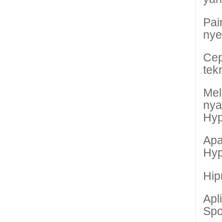
Pai
nye
Cep
tek
Mel
ny
Hyp
Apa
Hyp
Hip
Apl
Spo