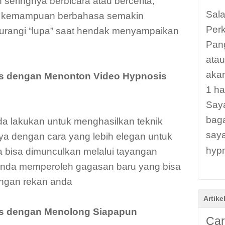
seringnya berbicara atau bercerita,
Sala
dan kemampuan berbahasa semakin
Per
rangi “lupa” saat hendak menyampaikan
Pang
atau
aka
tis dengan Menonton Video Hypnosis
1 ha
Saya
bag
a lakukan untuk menghasilkan teknik
saya
ya dengan cara yang lebih elegan untuk
hypn
a bisa dimunculkan melalui tayangan
anda memperoleh gagasan baru yang bisa
engan rekan anda
Artike
tis dengan Menolong Siapapun
Car