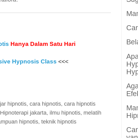
Man
Car
Bel
otis
Hanya Dalam Satu Hari
Apa
sive Hypnosis Class
<<<
Hyp
Hyp
Aga
Efek
jar hipnotis
,
cara hipnotis
,
cara hipnotis
Man
Hipnoterapi jakarta
,
ilmu hipnotis
,
melatih
Hip
mpuan hipnotis
,
teknik hipnotis
Car
yan