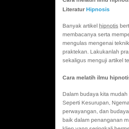
Literatur
Hipnosis
Banyak artikel
hipnotis
bert
membacanya serta mempela
mengulas mengenai teknik 
praktekan. Lakukanlah pra
sekaligus menguji artikel t
Cara melatih ilmu hipnot
Dalam budaya kita mudah 
Seperti Kesurupan, Ngemat
perwayangan, dan budaya
baik dalam penanganan m
klien yang seringkali berme