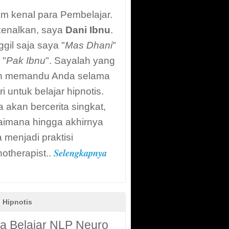
m kenal para Pembelajar.
kenalkan, saya
Dani Ibnu
.
gil saja saya "
Mas Dhani
"
 "
Pak Ibnu
". Sayalah yang
n memandu Anda selama
ri untuk belajar hipnotis.
 akan bercerita singkat,
aimana hingga akhirnya
 menjadi praktisi
Selengkapnya
otherapist..
l Hipnotis
a Belajar NLP Neuro