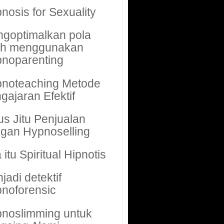
nosis for Sexuality
goptimalkan pola
uh menggunakan
noparenting
noteaching Metode
gajaran Efektif
us Jitu Penjualan
gan Hypnoselling
 itu Spiritual Hipnotis
jadi detektif
noforensic
noslimming untuk