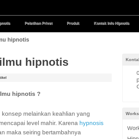
pnotis
Pelatihan Privat
Produk
Kontak Info Hipnotis
mu hipnotis
ilmu hipnotis
Konta
tikel
lmu hipnotis ?
 konsep melainkan keahlian yang
Works
mencapai level mahir. Karena
hypnosis
Work
an maka seiring bertambahnya
Hipn