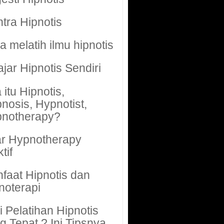
tra Hipnotis
a melatih ilmu hipnotis
ajar Hipnotis Sendiri
 itu Hipnotis,
nosis, Hypnotist,
notherapy?
r Hypnotherapy
tif
faat Hipnotis dan
noterapi
i Pelatihan Hipnotis
g Tepat ? Ini Tipsnya