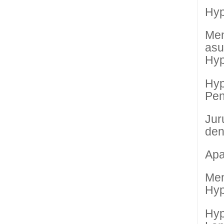
Hyp
Men
as
Hyp
Hyp
Pen
Jur
den
Apa
Men
Hyp
Hyp