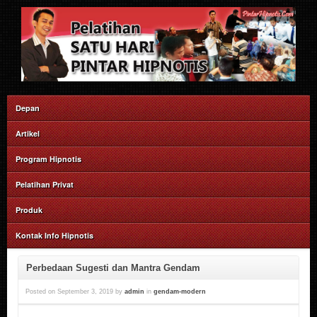
Depan
Artikel
Program Hipnotis
Pelatihan Privat
Produk
Kontak Info Hipnotis
Perbedaan Sugesti dan Mantra Gendam
Posted on
September 3, 2019
by
admin
in
gendam-modern