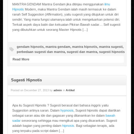
MANTRA GENDAM Mantra Gendam jika ditinjau menggunakan
ilmu
Hipnotis
Modern, maka Mantra Gendam ialah masih termasuk ke dalam
ranah Self Suggestion (Affirmation), yaitu sugesti yang ditujukan untuk diri
sendiri. Yang mana fungsi utamanya ialah untuk mengeluarkan potensi diri.
Terkait aspek daya batin dan kekuatan Pikiran Bawah sadar… Self sugesti
yang dibutuhkan untuk seorang Master Hipnotis […]
gendam hipnotis
,
mantra gendam
,
mantra hipnotis
,
mantra sugesti
,
perbedaan sugesti dan mantra
,
sugesti dan mantra
,
sugesti hipnotis
Read More
Sugesti Hipnotis
Posted on
December 27, 2013
by
admin
in
Artikel
Apa itu Sugesti Hipnotis ? Sugesti berasal dari bahasa inggris yaitu
Suggestion artinya saran. Dalam
hypnosis
, Sugesti hipnotis dapat diartikan
sebagai saran atau ide dan gagasan yang ditanamkan ke dalam
bawah
sadar
seseorang sehingga mau mengikuti apa yang disarankan. Sugesti
adalah bagian yang penting dalam
hipnosis
. Bagi sebagian terapis, ada
yang terpaku pada script dalam […]