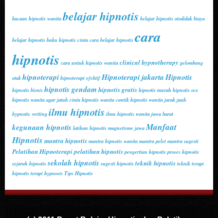
belajar hipnotis
bacaan hipnotis wanita
belajar hipnotis otodidak
biaya
cara
belajar hipnotis
buku hipnotis cinta
cara belajar hipnotis
hipnotis
clinical hypnotherapy
cara untuk hipnotis wanita
gelombang
hipnoterapi
Hipnoterapi jakarta
Hipnotis
otak
hipnoterapi efektif
hipnotis gendam
hipnotis gratis
hipnotis bisnis
hipnotis murah
hipnotis sex
hipnotis wanita agar jatuh cinta
hipnotis wanita cantik
hipnotis wanita jarak jauh
ilmu hipnotis
hypnotic writing
ilmu hipnotis wanita
jawa barat
Manfaat
kegunaan hipnotis
latihan hipnotis
magnetisme jawa
Hipnotis
mantra hipnotis
mantra hipnotis wanita
mantra pelet
mantra sugesti
Pelatihan Hipnoterapi
pelatihan hipnotis
pengertian hipnotis
proses hipnotis
sekolah hipnotis
teknik hipnotis
sejarah hipnotis
sugesti hipnotis
teknik terapi
hipnotis
terapi hypnosis
Tips Hipnotis