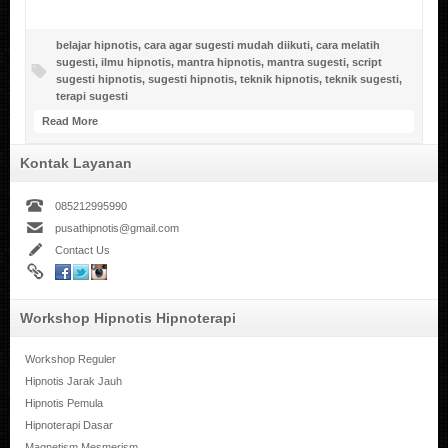
belajar hipnotis
,
cara agar sugesti mudah diikuti
,
cara melatih
sugesti
,
ilmu hipnotis
,
mantra hipnotis
,
mantra sugesti
,
script
sugesti hipnotis
,
sugesti hipnotis
,
teknik hipnotis
,
teknik sugesti
,
terapi sugesti
Read More
Kontak Layanan
085212995990
pusathipnotis@gmail.com
Contact Us
Workshop Hipnotis Hipnoterapi
Workshop Reguler
Hipnotis Jarak Jauh
Hipnotis Pemula
Hipnoterapi Dasar
Magnetism Mesmerism