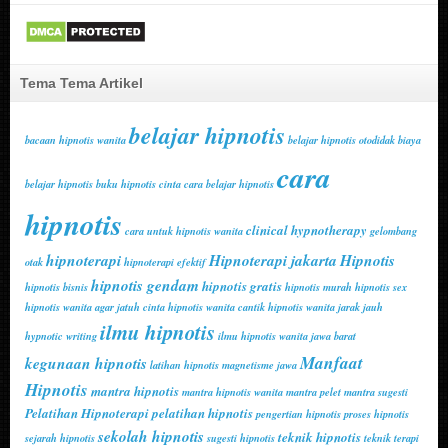
Tema Tema Artikel
belajar hipnotis
bacaan hipnotis wanita
belajar hipnotis otodidak
biaya
cara
belajar hipnotis
buku hipnotis cinta
cara belajar hipnotis
hipnotis
clinical hypnotherapy
cara untuk hipnotis wanita
gelombang
hipnoterapi
Hipnoterapi jakarta
Hipnotis
otak
hipnoterapi efektif
hipnotis gendam
hipnotis gratis
hipnotis bisnis
hipnotis murah
hipnotis sex
hipnotis wanita agar jatuh cinta
hipnotis wanita cantik
hipnotis wanita jarak jauh
ilmu hipnotis
hypnotic writing
ilmu hipnotis wanita
jawa barat
Manfaat
kegunaan hipnotis
latihan hipnotis
magnetisme jawa
Hipnotis
mantra hipnotis
mantra hipnotis wanita
mantra pelet
mantra sugesti
Pelatihan Hipnoterapi
pelatihan hipnotis
pengertian hipnotis
proses hipnotis
sekolah hipnotis
teknik hipnotis
sejarah hipnotis
sugesti hipnotis
teknik terapi