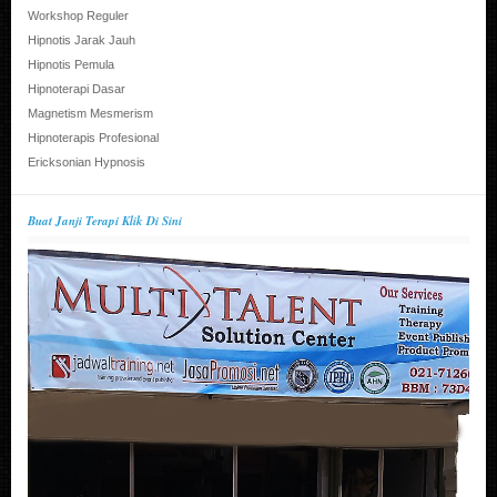
Workshop Reguler
Hipnotis Jarak Jauh
Hipnotis Pemula
Hipnoterapi Dasar
Magnetism Mesmerism
Hipnoterapis Profesional
Ericksonian Hypnosis
Buat Janji Terapi Klik Di Sini