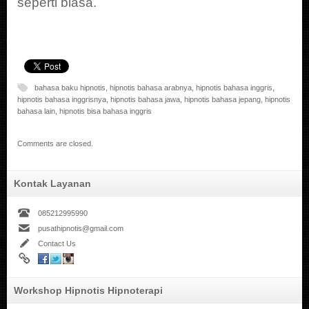
seperti biasa.
bahasa baku hipnotis
,
hipnotis bahasa arabnya
,
hipnotis bahasa inggris
,
hipnotis bahasa inggrisnya
,
hipnotis bahasa jawa
,
hipnotis bahasa jepang
,
hipnotis
bahasa lain
,
hipnotis bisa bahasa inggris
Comments are closed.
Kontak Layanan
085212995990
pusathipnotis@gmail.com
Contact Us
Workshop Hipnotis Hipnoterapi